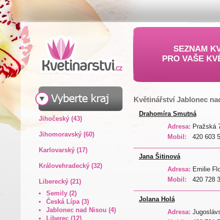
SEZNAM KV
PRO VAŠE KV
Květinářství Jablonec na
Drahomíra Smutná
Jihočeský (43)
Adresa:
Pražská 7
Jihomoravský (60)
Mobil:
420 603 
Karlovarský (17)
Jana Šitinová
Královehradecký (32)
Adresa:
Emilie Fl
Mobil:
420 728 
Liberecký (21)
Semily (2)
Jolana Holá
Česká Lípa (3)
Jablonec nad Nisou (4)
Adresa:
Jugoslávs
Liberec (12)