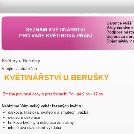
Garance vyšší 
Vždy čerstvé k
SEZNAM KVĚTINÁŘSTVÍ
Podpora místn
PRO VAŠE KVĚTINOVÁ PŘÁNÍ
Úspora za doru
Objednávky v 
Květiny u Berušky
Vítejte na stránkách
KVĚTINÁŘSTVÍ U BERUŠKY
Změna provozní doby o prázdninách: Po - pá 9 oo - 17 oo
Nabízíme Vám velký výběr řezaných květin :
dárková, klasická, svatební a smuteční vazba
sváteční dekorace
hrnkové květiny a dekorace ze sušiny
interiérová slavnostní výzdoba