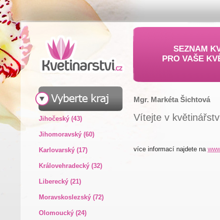
SEZNAM KV
PRO VAŠE KV
Mgr. Markéta Šichtová
Vítejte v květinářstv
Jihočeský (43)
Jihomoravský (60)
více informací najdete na
www
Karlovarský (17)
Královehradecký (32)
Liberecký (21)
Moravskoslezský (72)
Olomoucký (24)