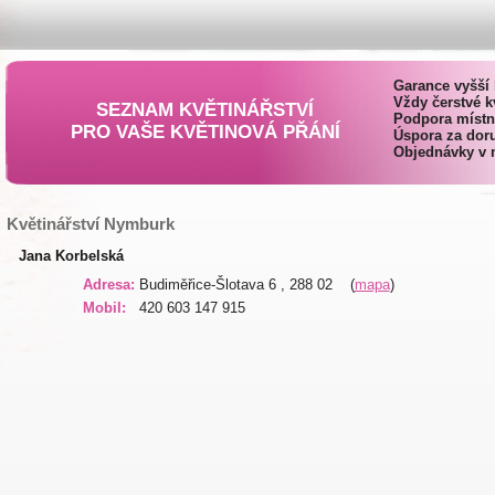
Garance vyšší 
Vždy čerstvé k
SEZNAM KVĚTINÁŘSTVÍ
Podpora místn
PRO VAŠE KVĚTINOVÁ PŘÁNÍ
Úspora za doru
Objednávky v 
Květinářství Nymburk
Jana Korbelská
Adresa:
Budiměřice-Šlotava 6 , 288 02 (
mapa
)
Mobil:
420 603 147 915