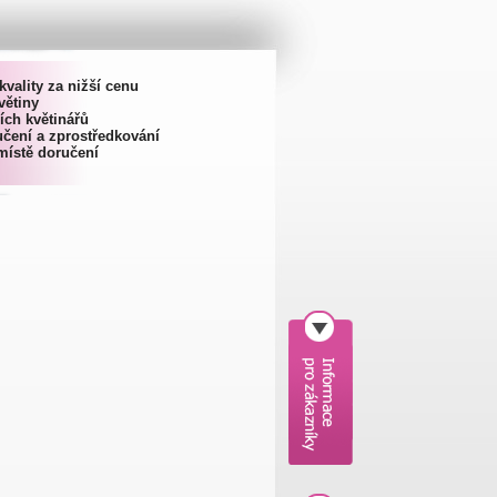
kvality za nižší cenu
větiny
ích květinářů
čení a zprostředkování
místě doručení