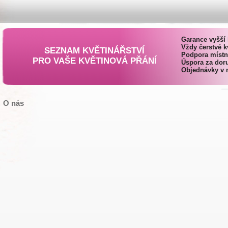
Garance vyšší 
Vždy čerstvé k
SEZNAM KVĚTINÁŘSTVÍ
Podpora místn
PRO VAŠE KVĚTINOVÁ PŘÁNÍ
Úspora za doru
Objednávky v 
O nás