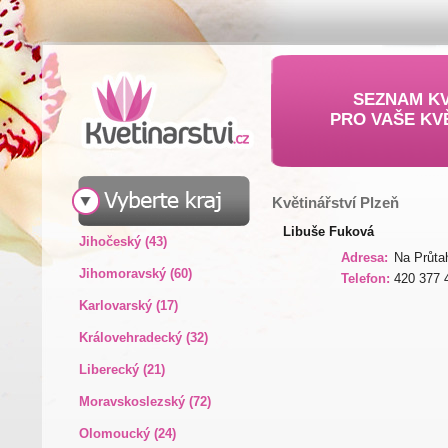
SEZNAM KV
PRO VAŠE KV
Květinářství Plzeň
Libuše Fuková
Jihočeský (43)
Adresa:
Na Průta
Jihomoravský (60)
Telefon:
420 377 
Karlovarský (17)
Královehradecký (32)
Liberecký (21)
Moravskoslezský (72)
Olomoucký (24)