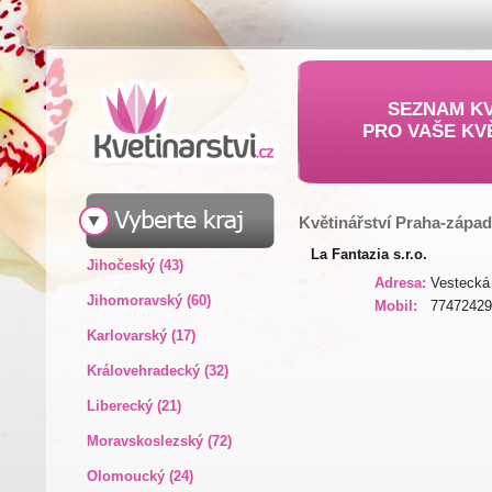
SEZNAM KV
PRO VAŠE KV
Květinářství Praha-západ
La Fantazia s.r.o.
Jihočeský (43)
Adresa:
Vestecká
Jihomoravský (60)
Mobil:
77472429
Karlovarský (17)
Královehradecký (32)
Liberecký (21)
Moravskoslezský (72)
Olomoucký (24)