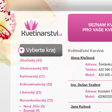
SEZNAM KV
PRO VAŠE KV
Květinářství Karviná
Alena Klečková
Jihočeský (43)
Adresa:
Štefánik
Jihomoravský (60)
Telefon:
420 596 
Mobil:
420 605 
Karlovarský (17)
Královehradecký (32)
Ing. Dušan Szalbot
Adresa:
Kostelní 
Liberecký (21)
Mobil:
42060320
Moravskoslezský (72)
Nový Jičín (5)
Jana Kušová
Bruntál (4)