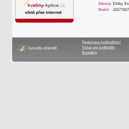
Adresa:
Elišky Kr
Mobil:
42077607
Registrace květinářství
Vstup pro květináře
Vytvořilo
ANAWE
Kontakty