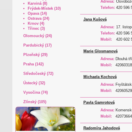
Adresa:
Osvoboze
Karviná (8)
Telefon:
420 596 
Frýdek-Místek (10)
Opava (14)
Ostrava (24)
Jana Kušová
Krnov (4)
Adresa:
17. listo
Třinec (3)
Telefon:
420 596 
Olomoucký (24)
Mobil:
420 602 
Pardubický (17)
Marie Glosmanová
Plzeňský (29)
Adresa:
Dlouhá tř
Praha (142)
Mobil:
42060318
Středočeský (72)
Michaela Kochová
Ústecký (32)
Adresa:
Fryštátsk
Mobil:
42060529
Vysočina (74)
Zlínský (105)
Pavla Gamrotová
Adresa:
Komenské
Mobil:
42073664
Radomíra Jahodová